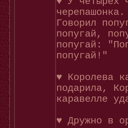
♥ У четырех 
черепашонка.
Говорил попу
попугай, поп
попугай: "По
попугай!"
♥ Королева к
подарила, Ко
каравелле уд
♥ Дружно в о