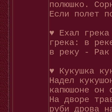
полюшко. Сор
Если полет п
♥ Ехал грека
грека: в рек
в реку - Рак
♥ Кукушка ку
Надел кукушо
капюшоне он 
На дворе тра
руби дрова н