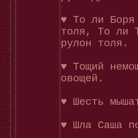
♥ То ли Боря
толя, То ли 
рулон толя.
♥ Тощий немо
овощей.
♥ Шесть мыша
♥ Шла Саша п