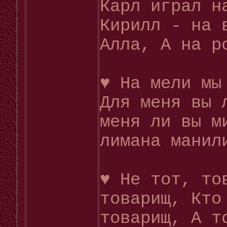
Карл играл н
Кирилл - на 
Алла, А на р
♥ На мели мы
Для меня вы 
меня ли вы м
лимана манил
♥ Не тот, то
товарищ, Кто
товарищ, А т