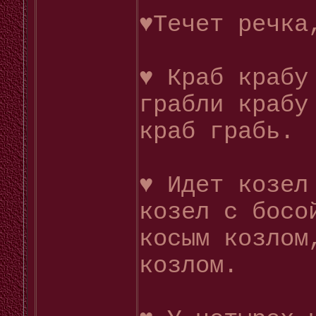
♥Течет речка
♥ Краб крабу
грабли крабу
краб грабь.
♥ Идет козел
козел с босо
косым козлом
козлом.